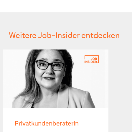
Weitere Job-Insider entdecken
Privatkundenberaterin
Quere
Kund