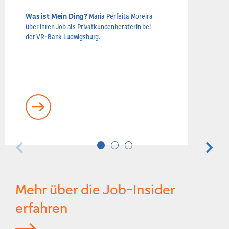
Was ist Mein Ding?
Maria Perfeita Moreira
Was ist
über ihren Job als Privatkundenberaterin bei
Job als Q
der VR-Bank Ludwigsburg.
der VR-B
Mehr über die Job-Insider
erfahren