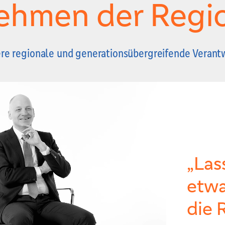
nehmen der Regi
ere regionale und generationsübergreifende Veran
„Las
etwa
die 