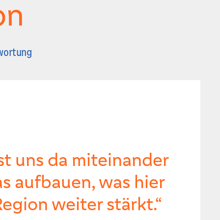
on
twortung
st uns da miteinander
s aufbauen, was hier
Region weiter stärkt.“