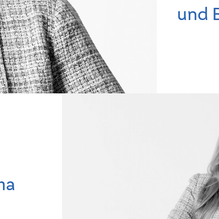
und 
ma